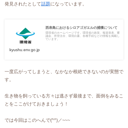
発見されたとして
話題
になっています。
西表島におけるシロアゴガエルの捕獲について
環境省のホームページです。環境省の政策、報道発表、審
議会、所管法令、環境白書、各種手続などの情報を掲載し
ています。
kyushu.env.go.jp
一度広がってしまうと、なかなか根絶できないのが実態で
す。
生き物を飼っている方々は逃さず最後まで、面倒をみるこ
とをここがけておきましょう！
では今回はこのへんで(^^)／~~~