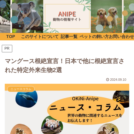
TOP
このサイトについて
記事一覧
ペットの飼い方
お問い合わせ
PR
マングース根絶宣言！日本で他に根絶宣言さ
れた特定外来生物2選
2024.09.10
ニュースコラム