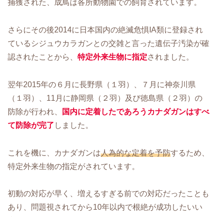
捕獲された、成鳥は各所動物園での飼育されています。
さらにその後2014に日本国内の絶滅危惧IA類に登録され
ているシジュウカラガンとの交雑と言った遺伝子汚染が確
認されたことから、
特定外来生物に指定
されました。
翌年2015年の６月に長野県（１羽）、７月に神奈川県
（１羽）、11月に静岡県（２羽）及び徳島県（２羽）の
防除が行われ、
国内に定着したであろうカナダガンはすべ
て防除が完了
しました。
これを機に、カナダガンは
人為的な定着を予防
するため、
特定外来生物の指定がされています。
初動の対応が早く、増えるすぎる前での対応だったことも
あり、問題視されてから10年以内で根絶が成功したいい