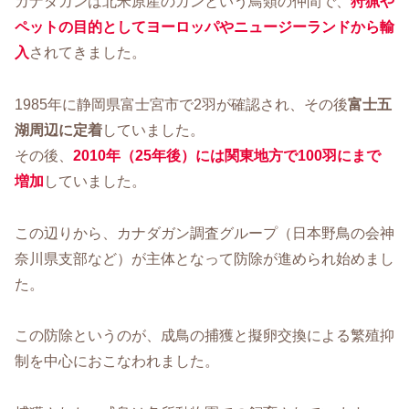
カナダガンは北米原産のガンという鳥類の仲間で、
狩猟や
ペットの目的としてヨーロッパやニュージーランドから輸
入
されてきました。
1985年に静岡県富士宮市で2羽が確認され、その後
富士五
湖周辺に定着
していました。
その後、
2010年（25年後）には関東地方で100羽にまで
増加
していました。
この辺りから、カナダガン調査グループ（日本野鳥の会神
奈川県支部など）が主体となって防除が進められ始めまし
た。
この防除というのが、成鳥の捕獲と擬卵交換による繁殖抑
制を中心におこなわれました。