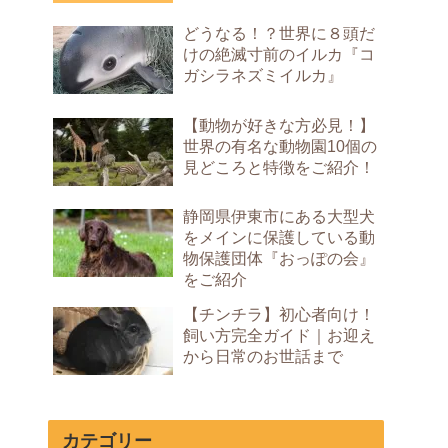
どうなる！？世界に８頭だ
けの絶滅寸前のイルカ『コ
ガシラネズミイルカ』
【動物が好きな方必見！】
世界の有名な動物園10個の
見どころと特徴をご紹介！
静岡県伊東市にある大型犬
をメインに保護している動
物保護団体『おっぽの会』
をご紹介
【チンチラ】初心者向け！
飼い方完全ガイド｜お迎え
から日常のお世話まで
カテゴリー