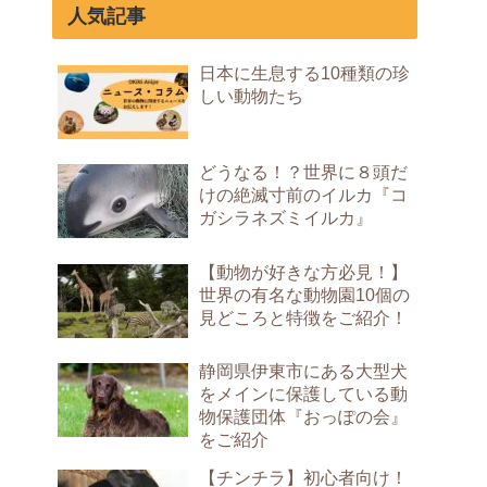
人気記事
日本に生息する10種類の珍
しい動物たち
どうなる！？世界に８頭だ
けの絶滅寸前のイルカ『コ
ガシラネズミイルカ』
【動物が好きな方必見！】
世界の有名な動物園10個の
見どころと特徴をご紹介！
静岡県伊東市にある大型犬
をメインに保護している動
物保護団体『おっぽの会』
をご紹介
【チンチラ】初心者向け！