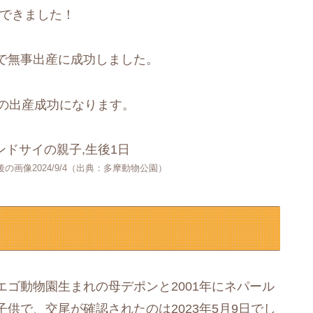
んできました！
で無事出産に成功しました。
来の出産成功になります。
の画像2024/9/4（出典：多摩動物公園）
ゴ動物園生まれの母デポンと2001年にネパール
供で、交尾が確認されたのは2023年5月9日でし