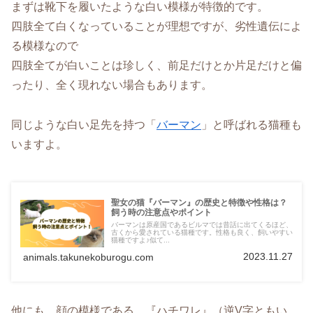
まずは靴下を履いたような白い模様が特徴的です。
四肢全て白くなっていることが理想ですが、劣性遺伝によ
る模様なので
四肢全てが白いことは珍しく、前足だけとか片足だけと偏
ったり、全く現れない場合もあります。
同じような白い足先を持つ「
バーマン
」と呼ばれる猫種も
いますよ。
聖女の猫『バーマン』の歴史と特徴や性格は？
飼う時の注意点やポイント
バーマンは原産国であるビルマでは昔話に出てくるほど、
古くから愛されている猫種です。性格も良く、飼いやすい
猫種ですよ♪似て...
2023.11.27
animals.takunekoburogu.com
他にも、顔の模様である、『ハチワレ』（逆V字ともい