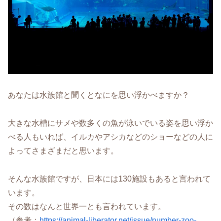
あなたは水族館と聞くとなにを思い浮かべますか？
大きな水槽にサメや数多くの魚が泳いでいる姿を思い浮か
べる人もいれば、イルカやアシカなどのショーなどの人に
よってさまざまだと思います。
そんな水族館ですが、日本には130施設もあると言われて
います。
その数はなんと世界一とも言われています。
（参考：
https://animal-liberator.net/issue/number-zoo-