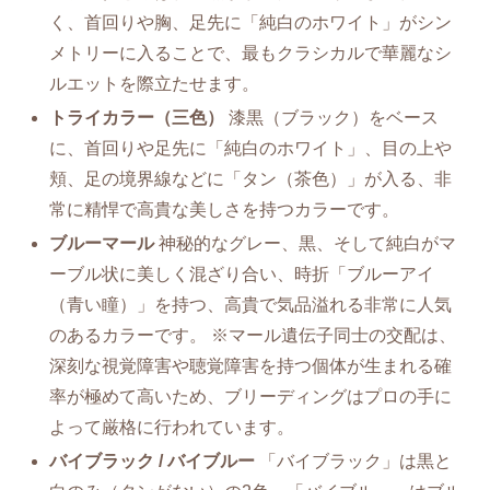
く、首回りや胸、足先に「純白のホワイト」がシン
メトリーに入ることで、最もクラシカルで華麗なシ
ルエットを際立たせます。
トライカラー（三色）
漆黒（ブラック）をベース
に、首回りや足先に「純白のホワイト」、目の上や
頬、足の境界線などに「タン（茶色）」が入る、非
常に精悍で高貴な美しさを持つカラーです。
ブルーマール
神秘的なグレー、黒、そして純白がマ
ーブル状に美しく混ざり合い、時折「ブルーアイ
（青い瞳）」を持つ、高貴で気品溢れる非常に人気
のあるカラーです。 ※マール遺伝子同士の交配は、
深刻な視覚障害や聴覚障害を持つ個体が生まれる確
率が極めて高いため、ブリーディングはプロの手に
よって厳格に行われています。
バイブラック / バイブルー
「バイブラック」は黒と