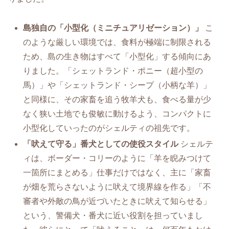
島独自の「小型化（ミニチュアリゼーション）」
こ
のような厳しい環境では、食料が極端に制限される
ため、島の生き物はすべて「小型化」する傾向にあ
りました。「シェットランド・ポニー（超小型の
馬）」や「シェットランド・シープ（小柄な羊）」
と同様に、その家畜を追う牧羊犬も、食べる量が少
なく狭い土地でも俊敏に動けるよう、コンパクトに
小型化していったのがシェルティの祖先です。
「吠えて守る」番犬としての使役スタイル
シェルテ
ィは、ボーダー・コリーのように「羊を睨みつけて
一箇所にまとめる」仕事だけではなく、主に「家畜
が畑を荒らさないように吠えて境界線を作る」「不
審者や外敵の鳥が近づいたときに吠えて知らせる」
という、警備犬・番犬に近い役割を担っていまし