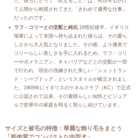
た。彼らにとって「吠えること」は、何百年もかけ
て人間から称賛されてきた「きわめて優秀な仕事」
だったのです。
ラフ・コリーとの交配と純化
19世紀後半、イギリス
海軍によって本国へ持ち込まれた彼らは、その愛ら
しさから大人気となりました。その後、より優美で
コリーらしい美しさを手に入れるため、ラフ・コリ
ーやポメラニアン、キャバリアなどとの交配が一部
で行われ、現在の洗練された美しい「シェットラン
ド・シープドッグ」というスタイルが確立されまし
た。1909年にイギリスのケネルクラブ（KC）で正式
に公認されて以来、その素晴らしい知性とビジュア
ルで世界中の家庭を明るく照らし続けています。
サイズと被毛の特徴：華麗な飾り毛をまとう
「筋肉質でコンパクトな中型犬」