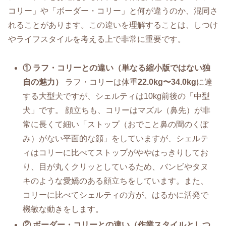
コリー」や「ボーダー・コリー」と何が違うのか、混同さ
れることがあります。この違いを理解することは、しつけ
やライフスタイルを考える上で非常に重要です。
① ラフ・コリーとの違い（単なる縮小版ではない独
自の魅力）
ラフ・コリーは体重
22.0kg〜34.0kg
に達
する大型犬ですが、シェルティは10kg前後の「中型
犬」です。 顔立ちも、コリーはマズル（鼻先）が非
常に長くて細い「ストップ（おでこと鼻の間のくぼ
み）がない平面的な顔」をしていますが、シェルテ
ィはコリーに比べてストップがややはっきりしてお
り、目が丸くクリッとしているため、バンビやタヌ
キのような愛嬌のある顔立ちをしています。また、
コリーに比べてシェルティの方が、はるかに活発で
機敏な動きをします。
② ボーダー・コリーとの違い（作業スタイルとしつ