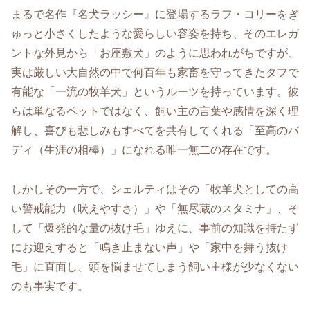
まるで名作『名犬ラッシー』に登場するラフ・コリーをぎ
ゅっと小さくしたような愛らしい容姿を持ち、そのエレガ
ントな外見から「お座敷犬」のように思われがちですが、
実は厳しい大自然の中で何百年も家畜を守ってきたタフで
有能な「一流の牧羊犬」というルーツを持っています。彼
らは単なるペットではなく、飼い主の言葉や感情を深く理
解し、喜びも悲しみもすべてを共有してくれる「至高のバ
ディ（生涯の相棒）」になれる唯一無二の存在です。
しかしその一方で、シェルティはその「牧羊犬としての高
い警戒能力（吠えやすさ）」や「無尽蔵のスタミナ」、そ
して「爆発的な量の抜け毛」ゆえに、事前の知識を持たず
にお迎えすると「鳴き止まない声」や「家中を舞う抜け
毛」に直面し、頭を悩ませてしまう飼い主様が少なくない
のも事実です。