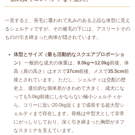
一見すると、長毛に覆われて丸みのある上品な体型に見え
るシェルティですが、その被毛の下には、アスリートその
ものの引き締まった肉体が隠されています。
体型とサイズ（最も活動的なスクエアプロポーショ
ン）
一般的な成犬の体重は、
8.0kg〜12.0kg
前後、体
高（肩の高さ）はオスで
37cm
前後、メスで
35.5cm
前
後とされています。 ただし、シェルティは交配の歴
史上、遺伝的な個体差がきわめて大きく、成犬にな
っても5.0kg前後にしかならない極小シェルティか
ら、コリーに近い20.0kg近くまで成長する超大型シ
ェルティまで存在します。骨格は中型犬として非常
にがっしりしており、深く引き締まった胸部がタフ
なスタミナを支えています。