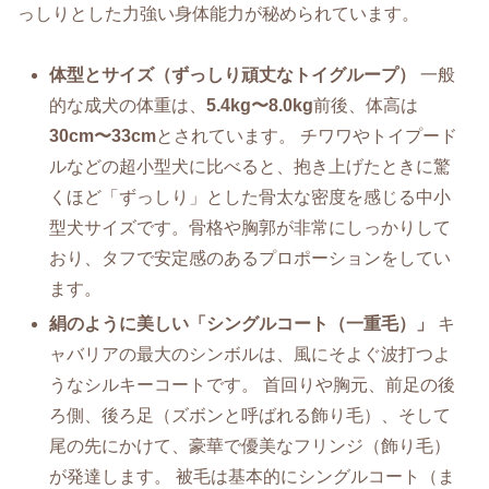
っしりとした力強い身体能力が秘められています。
体型とサイズ（ずっしり頑丈なトイグループ）
一般
的な成犬の体重は、
5.4kg〜8.0kg
前後、体高は
30cm〜33cm
とされています。 チワワやトイプード
ルなどの超小型犬に比べると、抱き上げたときに驚
くほど「ずっしり」とした骨太な密度を感じる中小
型犬サイズです。骨格や胸郭が非常にしっかりして
おり、タフで安定感のあるプロポーションをしてい
ます。
絹のように美しい「シングルコート（一重毛）」
キ
ャバリアの最大のシンボルは、風にそよぐ波打つよ
うなシルキーコートです。 首回りや胸元、前足の後
ろ側、後ろ足（ズボンと呼ばれる飾り毛）、そして
尾の先にかけて、豪華で優美なフリンジ（飾り毛）
が発達します。 被毛は基本的にシングルコート（ま