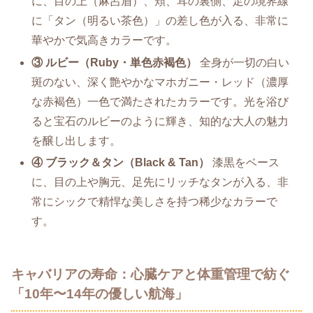
に、目の上（麻呂眉）、頬、耳の裏側、足の境界線
に「タン（明るい茶色）」の差し色が入る、非常に
華やかで気高きカラーです。
③ ルビー（Ruby・単色赤褐色）
全身が一切の白い
斑のない、深く艶やかなマホガニー・レッド（濃厚
な赤褐色）一色で満たされたカラーです。光を浴び
ると宝石のルビーのように輝き、知的な大人の魅力
を醸し出します。
④ ブラック＆タン（Black & Tan）
漆黒をベース
に、目の上や胸元、足先にリッチなタンが入る、非
常にシックで精悍な美しさを持つ稀少なカラーで
す。
キャバリアの寿命：心臓ケアと体重管理で紡ぐ
「10年〜14年の優しい航海」