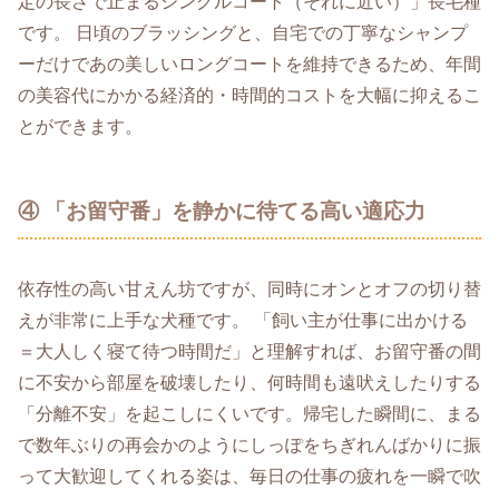
定の長さで止まるシングルコート（それに近い）」長毛種
です。 日頃のブラッシングと、自宅での丁寧なシャンプ
ーだけであの美しいロングコートを維持できるため、年間
の美容代にかかる経済的・時間的コストを大幅に抑えるこ
とができます。
④ 「お留守番」を静かに待てる高い適応力
依存性の高い甘えん坊ですが、同時にオンとオフの切り替
えが非常に上手な犬種です。 「飼い主が仕事に出かける
＝大人しく寝て待つ時間だ」と理解すれば、お留守番の間
に不安から部屋を破壊したり、何時間も遠吠えしたりする
「分離不安」を起こしにくいです。帰宅した瞬間に、まる
で数年ぶりの再会かのようにしっぽをちぎれんばかりに振
って大歓迎してくれる姿は、毎日の仕事の疲れを一瞬で吹