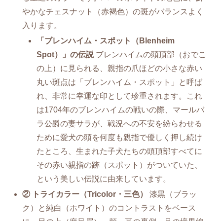
やかなチェスナット（赤褐色）の斑がバランスよく
入ります。
「ブレンハイム・スポット（Blenheim
Spot）」の伝説
ブレンハイムの頭頂部（おでこ
の上）に見られる、親指の爪ほどの小さな赤い
丸い斑点は「ブレンハイム・スポット」と呼ば
れ、非常に幸運な印として珍重されます。これ
は1704年のブレンハイムの戦いの際、マールバ
ラ公爵の妻サラが、戦況への不安を紛らわせる
ために愛犬の頭を何度も親指で優しく押し続け
たところ、生まれた子犬たちの頭頂部すべてに
その赤い親指の跡（スポット）がついていた、
という美しい伝説に由来しています。
② トライカラー（Tricolor・三色）
漆黒（ブラッ
ク）と純白（ホワイト）のコントラストをベース