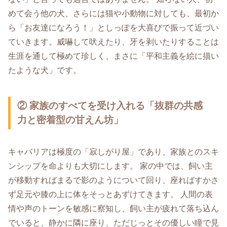
めて会う他の犬、さらには猫や小動物に対しても、最初か
ら「お友達になろう！」としっぽを大喜びで振って近づい
ていきます。威嚇して吠えたり、牙を剥いたりすることは
生涯を通して極めて珍しく、まさに「平和主義を絵に描い
たような犬」です。
② 家族のすべてを受け入れる「抜群の共感
力と密着型の甘えん坊」
キャバリアは極度の「寂しがり屋」であり、家族とのスキ
ンシップを命よりも大切にします。 家の中では、飼い主
が移動すればまるで影のようについて回り、座ればすかさ
ず足元や膝の上に体をそっとあずけてきます。 人間の表
情や声のトーンを敏感に察知し、飼い主が疲れて落ち込ん
でいると、静かに隣に座り、ただじっとその優しい瞳で見