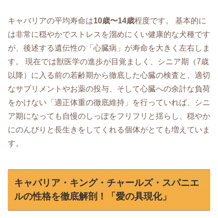
キャバリアの平均寿命は
10歳〜14歳
程度です。 基本的に
は非常に穏やかでストレスを溜めにくい健康的な犬種です
が、後述する遺伝性の「心臓病」が寿命を大きく左右しま
す。 現在では獣医学の進歩が目覚ましく、シニア期（7歳
以降）に入る前の若齢期から徹底した心臓の検査と、適切
なサプリメントやお薬の投与、そして心臓への余計な負荷
をかけない「適正体重の徹底維持」を行っていれば、シニ
ア期になっても自慢のしっぽをフリフリと揺らし、穏やか
にのんびりと長生きをしてくれる個体がとても増えていま
す。
キャバリア・キング・チャールズ・スパニエ
ルの性格を徹底解剖！「愛の具現化」