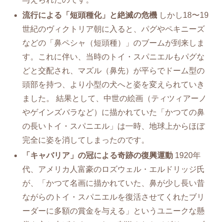
流行による「短頭種化」と絶滅の危機
しかし18〜19
世紀のヴィクトリア朝に入ると、パグやペキニーズ
などの「鼻ペシャ（短頭種）」のブームが到来しま
す。これに伴い、当時のトイ・スパニエルもパグな
どと交配され、マズル（鼻先）が平らでドーム型の
頭部を持つ、より小型の犬へと姿を変えられていき
ました。 結果として、中世の絵画（ティツィアーノ
やゲインズバラなど）に描かれていた「かつての鼻
の長いトイ・スパニエル」は一時、地球上からほぼ
完全に姿を消してしまったのです。
「キャバリア」の冠による奇跡の復興運動
1920年
代、アメリカ人富豪のロズウェル・エルドリッジ氏
が、「かつて名画に描かれていた、鼻が少し長い昔
ながらのトイ・スパニエルを復活させてくれたブリ
ーダーに多額の賞金を与える」というユニークな懸