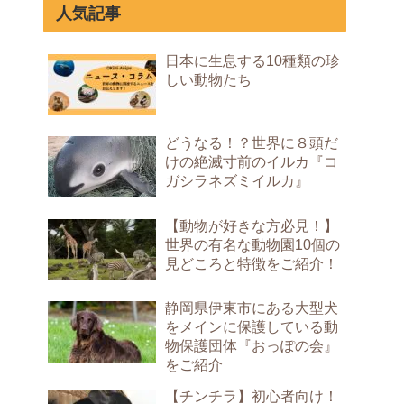
人気記事
日本に生息する10種類の珍
しい動物たち
どうなる！？世界に８頭だ
けの絶滅寸前のイルカ『コ
ガシラネズミイルカ』
【動物が好きな方必見！】
世界の有名な動物園10個の
見どころと特徴をご紹介！
静岡県伊東市にある大型犬
をメインに保護している動
物保護団体『おっぽの会』
をご紹介
【チンチラ】初心者向け！