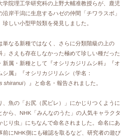
大学院理工学研究科の上野大輔准教授らが、鹿児
の沿岸干潟に生息するハゼの仲間「チワラスボ」
、珍しい小型甲殻類を発見しました。
は単なる新種ではなく、さらに分類階級の上の
科」さえも存在しなかった極めて珍しい種だった
・新属・新種として『オシリカジリムシ科』『オ
ムシ属』『オシリカジリムシ（学名：
 shiranui
）』と命名・報告されました。
り、魚の「お尻（尻ビレ）」にかじりつくように
とから、NHK「みんなのうた」の人気キャラクタ
かじり虫」にちなんで命名されました。命名にあ
事前にNHK側にも確認を取るなど、研究者の遊び