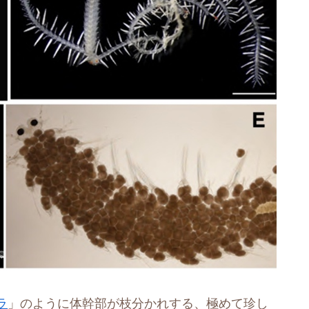
ラ
」のように体幹部が枝分かれする、極めて珍し