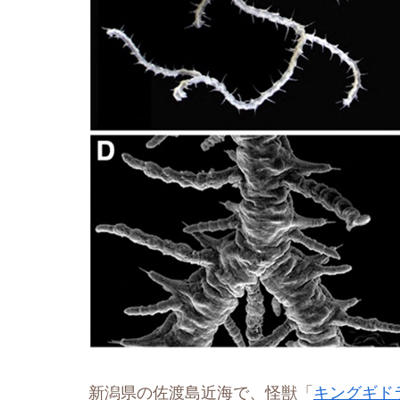
新潟県の佐渡島近海で、怪獣「
キングギド