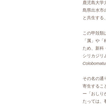
鹿児島大学
島県出水市
と共生する
この甲殻類
「属」や「
ため、新科
シリカジリ
Colobomatus
その名の通
寄生するこ
ー「おしり
たっては、