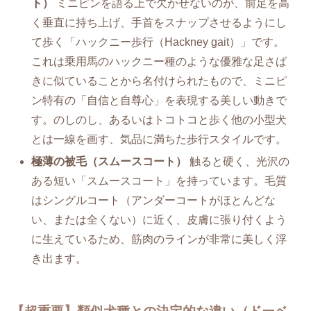
ト）
ミニピンを語る上で欠かせないのが、前足を高
く垂直に持ち上げ、手首をスナップさせるようにし
て歩く「ハックニー歩行（Hackney gait）」です。
これは乗用馬のハックニー種のような優雅な足さば
きに似ていることから名付けられたもので、ミニピ
ン特有の「自信と自尊心」を表現する美しい動きで
す。のしのし、あるいはトコトコと歩く他の小型犬
とは一線を画す、気品に満ちた歩行スタイルです。
極薄の被毛（スムースコート）
触ると硬く、光沢の
ある短い「スムースコート」を持っています。毛質
はシングルコート（アンダーコートがほとんどな
い、または全くない）に近く、皮膚に張り付くよう
に生えているため、筋肉のラインが非常に美しく浮
き出ます。