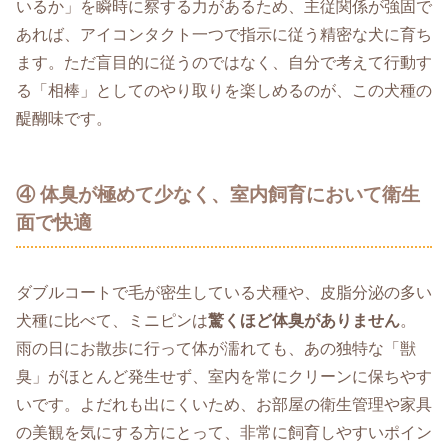
いるか」を瞬時に察する力があるため、主従関係が強固で
あれば、アイコンタクト一つで指示に従う精密な犬に育ち
ます。ただ盲目的に従うのではなく、自分で考えて行動す
る「相棒」としてのやり取りを楽しめるのが、この犬種の
醍醐味です。
④ 体臭が極めて少なく、室内飼育において衛生
面で快適
ダブルコートで毛が密生している犬種や、皮脂分泌の多い
犬種に比べて、ミニピンは
驚くほど体臭がありません
。
雨の日にお散歩に行って体が濡れても、あの独特な「獣
臭」がほとんど発生せず、室内を常にクリーンに保ちやす
いです。よだれも出にくいため、お部屋の衛生管理や家具
の美観を気にする方にとって、非常に飼育しやすいポイン