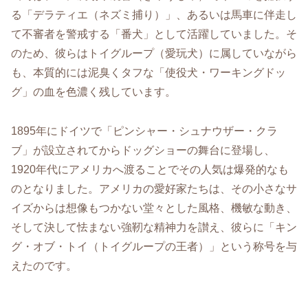
る「デラティエ（ネズミ捕り）」、あるいは馬車に伴走し
て不審者を警戒する「番犬」として活躍していました。そ
のため、彼らはトイグループ（愛玩犬）に属していながら
も、本質的には泥臭くタフな「使役犬・ワーキングドッ
グ」の血を色濃く残しています。
1895年にドイツで「ピンシャー・シュナウザー・クラ
ブ」が設立されてからドッグショーの舞台に登場し、
1920年代にアメリカへ渡ることでその人気は爆発的なも
のとなりました。アメリカの愛好家たちは、その小さなサ
イズからは想像もつかない堂々とした風格、機敏な動き、
そして決して怯まない強靭な精神力を讃え、彼らに「キン
グ・オブ・トイ（トイグループの王者）」という称号を与
えたのです。