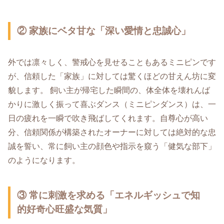
② 家族にベタ甘な「深い愛情と忠誠心」
外では凛々しく、警戒心を見せることもあるミニピンです
が、信頼した「家族」に対しては驚くほどの甘えん坊に変
貌します。 飼い主が帰宅した瞬間の、体全体を壊れんば
かりに激しく振って喜ぶダンス（ミニピンダンス）は、一
日の疲れを一瞬で吹き飛ばしてくれます。自尊心が高い
分、信頼関係が構築されたオーナーに対しては絶対的な忠
誠を誓い、常に飼い主の顔色や指示を窺う「健気な部下」
のようになります。
③ 常に刺激を求める「エネルギッシュで知
的好奇心旺盛な気質」